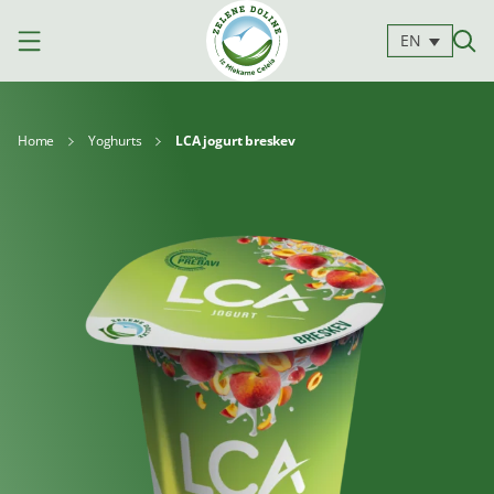
EN
Home
Yoghurts
LCA jogurt breskev
Products
Milk
Yoghurts
Cheeses
Kajmak
For
Desserts
and
cooking
spreads