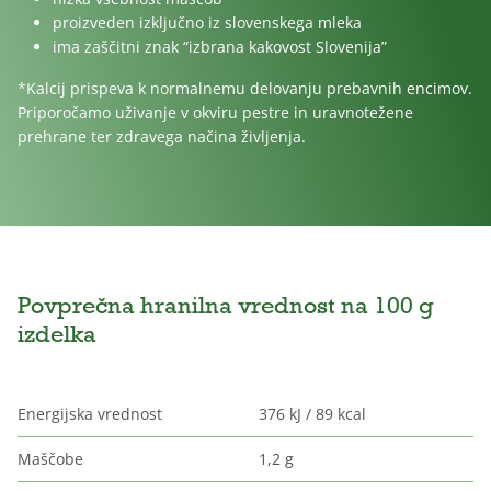
proizveden izključno iz slovenskega mleka
ima zaščitni znak “izbrana kakovost Slovenija”
*Kalcij prispeva k normalnemu delovanju prebavnih encimov.
Priporočamo uživanje v okviru pestre in uravnotežene
prehrane ter zdravega načina življenja.
Povprečna hranilna vrednost na 100 g
izdelka
Energijska vrednost
376 kJ / 89 kcal
Maščobe
1,2 g