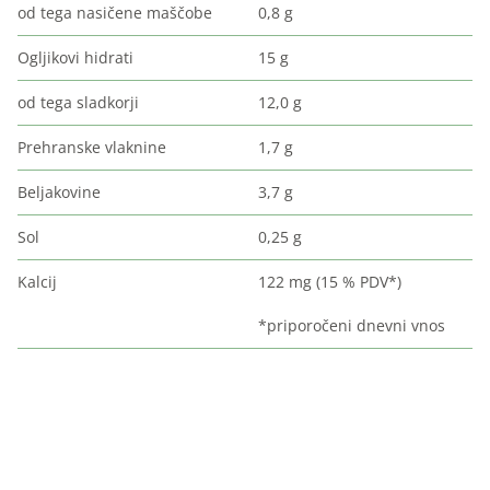
od tega nasičene maščobe
0,8 g
Ogljikovi hidrati
15 g
od tega sladkorji
12,0 g
Prehranske vlaknine
1,7 g
Beljakovine
3,7 g
Sol
0,25 g
Kalcij
122 mg (15 % PDV*)
*priporočeni dnevni vnos