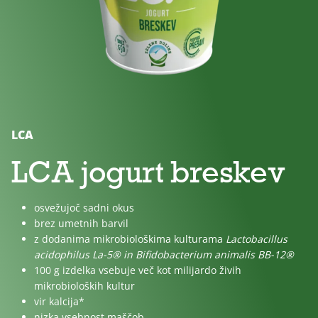
No
Lactose
For
added
free
children
sugar
LCA
LCA jogurt breskev
osvežujoč sadni okus
brez umetnih barvil
z dodanima mikrobiološkima kulturama
Lactobacillus
acidophilus La-5® in Bifidobacterium animalis BB-12®
100 g izdelka vsebuje več kot milijardo
živih
mikrobioloških kultur
vir kalcija*
nizka vsebnost maščob