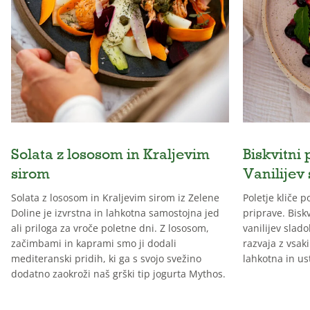
Solata z lososom in Kraljevim
Biskvitni 
sirom
Vanilijev
Solata z lososom in Kraljevim sirom iz Zelene
Poletje kliče 
Doline je izvrstna in lahkotna samostojna jed
priprave. Biskv
ali priloga za vroče poletne dni. Z lososom,
vanilijev slado
začimbami in kaprami smo ji dodali
razvaja z vsak
mediteranski pridih, ki ga s svojo svežino
lahkotna in us
dodatno zaokroži naš grški tip jogurta Mythos.