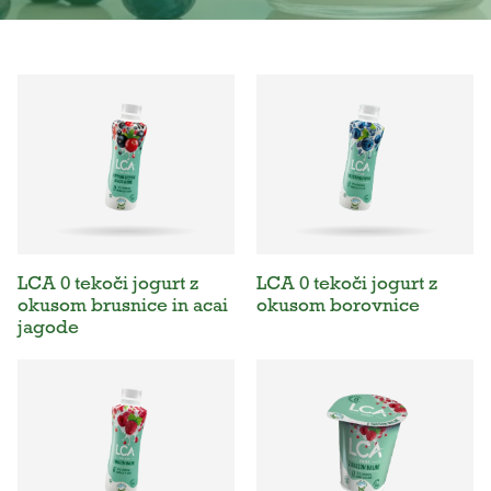
Brez
Brez
Za
dodanega
laktoze
otroke
sladkorja
LCA 0 tekoči jogurt z
LCA 0 tekoči jogurt z
okusom brusnice in acai
okusom borovnice
jagode