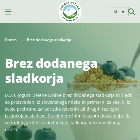
SL
Domov
Brez dodanega sladkorja
Brez dodanega
Izdelki
sladkorja
Mleko
Jogurti
Siri
LCA 0 jogurti Zelene Doline brez dodanega sladkorja in sladil,
so proizvedeni iz slovenskega mleka in primerni za vse, ki iz
Kajmak
svoje prehrane zaradi zdravstvenih ali drugih razlogov
Za
Deserti
in
izključujejo sladkor. S svojim nežnim okusom dokazujejo, da
kuhanje
namazi
so tudi jogurti brez dodanega sladkorja lahko odličnega
okusa.