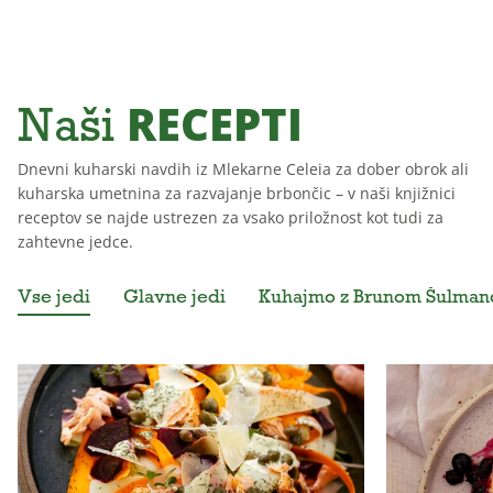
RECEPTI
Naši
Dnevni kuharski navdih iz Mlekarne Celeia za dober obrok ali
kuharska umetnina za razvajanje brbončic – v naši knjižnici
receptov se najde ustrezen za vsako priložnost kot tudi za
zahtevne jedce.
Vse jedi
Glavne jedi
Kuhajmo z Brunom Šulma