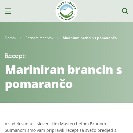
Domov
Seznam receptov
Mariniran brancin s pomarančo
Recept:
Izdelki
Mariniran brancin s
Mleko
Jogurti
Siri
pomarančo
Kajmak
Za
Deserti
in
kuhanje
namazi
V sodelovanju s slovenskim Masterchefom Brunom
Šulmanom smo vam pripravili recept za svežo predjed s