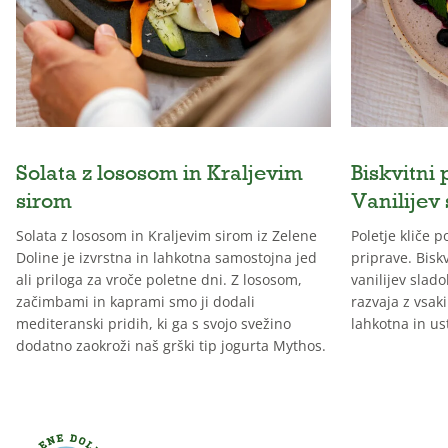
Solata z lososom in Kraljevim
Biskvitni 
sirom
Vanilijev
Solata z lososom in Kraljevim sirom iz Zelene
Poletje kliče 
Doline je izvrstna in lahkotna samostojna jed
priprave. Biskv
ali priloga za vroče poletne dni. Z lososom,
vanilijev slado
začimbami in kaprami smo ji dodali
razvaja z vsak
mediteranski pridih, ki ga s svojo svežino
lahkotna in us
dodatno zaokroži naš grški tip jogurta Mythos.