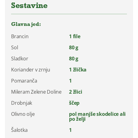
Sestavine
Glavna jed:
Brancin
1 file
Sol
80 g
Sladkor
80 g
Koriander v zrnju
1 žlička
Pomaranča
1
Mileram Zelene Doline
2 žlici
Drobnjak
ščep
Olivno olje
pol manjše skodelice ali
po želji
Šalotka
1