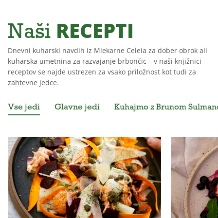
RECEPTI
Naši
Dnevni kuharski navdih iz Mlekarne Celeia za dober obrok ali
kuharska umetnina za razvajanje brbončic – v naši knjižnici
receptov se najde ustrezen za vsako priložnost kot tudi za
zahtevne jedce.
Vse jedi
Glavne jedi
Kuhajmo z Brunom Šulma