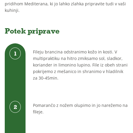
pridihom Mediterana, ki jo lahko zlahka pripravite tudi v vaši
Brez
Brez
Za
kuhinji.
dodanega
laktoze
otroke
sladkorja
Potek priprave
Fileju brancina odstranimo kožo in kosti. V
multipraktiku na hitro zmiksamo sol, sladkor,
koriander in limonino lupino. File iz obeh strani
pokrijemo z mešanico in shranimo v hladilnik
za 30-45min.
Pomarančo z nožem olupimo in jo narežemo na
fileje.