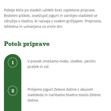
Brez
Brez
Za
Poletje kliče po sladkih užitkih brez zapletene priprave.
dodanega
laktoze
otroke
Biskvitni piškoti, osvežujoč jogurt in vanilijev sladoled se
sladkorja
združijo v sladico, ki razvaja z vsakim grižljajem. Preprosta,
lahkotna in ustvarjena za vroče dni.
Potek priprave
V posodi zmešamo moko, sladkor, pecilni
prašek in sol.
Prilijemo jogurt Zelene doline z okusom
sladoleda in naribamo hladno maslo Zelene
Doline.