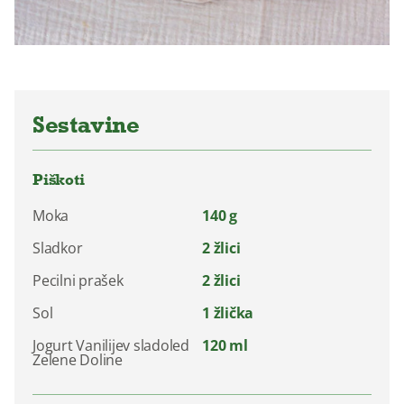
Sestavine
Piškoti
Moka
140 g
Sladkor
2 žlici
Pecilni prašek
2 žlici
Sol
1 žlička
Jogurt Vanilijev sladoled
120 ml
Zelene Doline