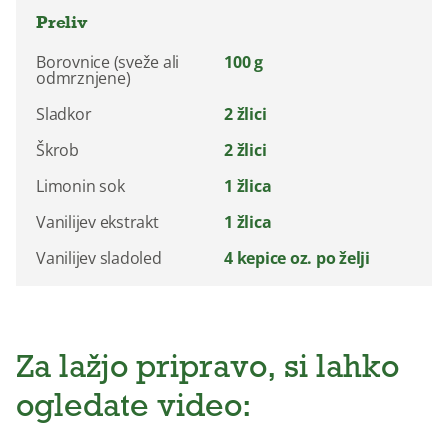
Preliv
Borovnice (sveže ali
100 g
odmrznjene)
Sladkor
2 žlici
Škrob
2 žlici
Limonin sok
1 žlica
Vanilijev ekstrakt
1 žlica
Vanilijev sladoled
4 kepice oz. po želji
Za lažjo pripravo, si lahko
ogledate video: