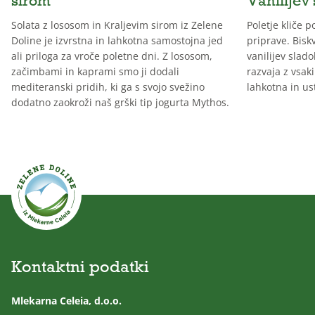
sirom
Vanilijev
Solata z lososom in Kraljevim sirom iz Zelene
Poletje kliče 
Doline je izvrstna in lahkotna samostojna jed
priprave. Biskv
ali priloga za vroče poletne dni. Z lososom,
vanilijev slado
začimbami in kaprami smo ji dodali
razvaja z vsak
mediteranski pridih, ki ga s svojo svežino
lahkotna in us
dodatno zaokroži naš grški tip jogurta Mythos.
Kontaktni podatki
Mlekarna Celeia, d.o.o.