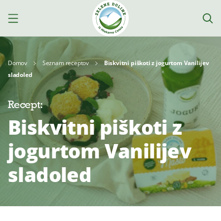
Domov
Seznam receptov
Biskvitni piškoti z jogurtom Vanilijev
sladoled
Izdelki
Recept:
Biskvitni piškoti z
Mleko
Jogurti
Siri
jogurtom Vanilijev
sladoled
Kajmak
Za
Deserti
in
kuhanje
namazi