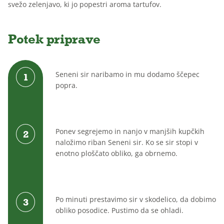
svežo zelenjavo, ki jo popestri aroma tartufov.
Brez
Brez
Za
dodanega
laktoze
otroke
sladkorja
Potek priprave
Seneni sir naribamo in mu dodamo ščepec
popra.
Ponev segrejemo in nanjo v manjših kupčkih
naložimo riban Seneni sir. Ko se sir stopi v
enotno ploščato obliko, ga obrnemo.
Po minuti prestavimo sir v skodelico, da dobimo
obliko posodice. Pustimo da se ohladi.