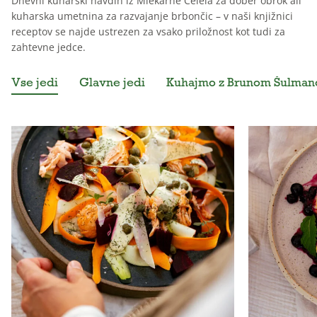
Dnevni kuharski navdih iz Mlekarne Celeia za dober obrok ali
kuharska umetnina za razvajanje brbončic – v naši knjižnici
receptov se najde ustrezen za vsako priložnost kot tudi za
zahtevne jedce.
Vse jedi
Glavne jedi
Kuhajmo z Brunom Šulma