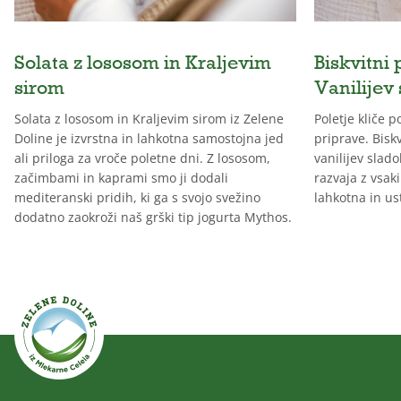
Solata z lososom in Kraljevim
Biskvitni 
sirom
Vanilijev
Solata z lososom in Kraljevim sirom iz Zelene
Poletje kliče 
Doline je izvrstna in lahkotna samostojna jed
priprave. Biskv
ali priloga za vroče poletne dni. Z lososom,
vanilijev slado
začimbami in kaprami smo ji dodali
razvaja z vsak
mediteranski pridih, ki ga s svojo svežino
lahkotna in us
dodatno zaokroži naš grški tip jogurta Mythos.