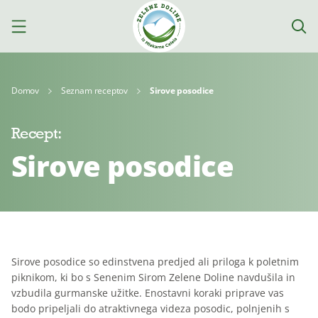
Domov
Seznam receptov
Sirove posodice
Recept:
Izdelki
Sirove posodice
Mleko
Jogurti
Siri
Kajmak
Za
Deserti
in
Sirove posodice so edinstvena predjed ali priloga k poletnim
kuhanje
namazi
piknikom, ki bo s Senenim Sirom Zelene Doline navdušila in
vzbudila gurmanske užitke. Enostavni koraki priprave vas
bodo pripeljali do atraktivnega videza posodic, polnjenih s