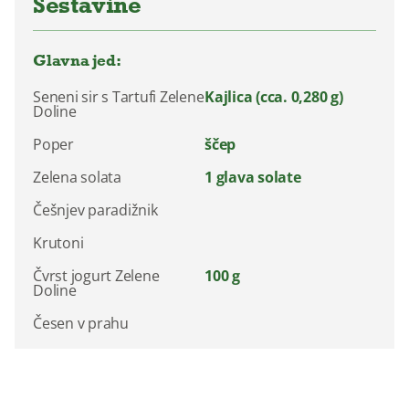
Sestavine
Glavna jed:
Seneni sir s Tartufi Zelene
Kajlica (cca. 0,280 g)
Doline
Poper
ščep
Zelena solata
1 glava solate
Češnjev paradižnik
Krutoni
Čvrst jogurt Zelene
100 g
Doline
Česen v prahu