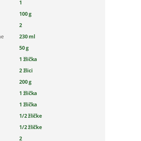
1
100 g
2
ne
230 ml
50 g
1 žlička
2 žlici
200 g
1 žlička
1 žlička
1/2 žličke
1/2 žličke
2