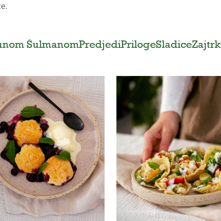
ce.
runom Šulmanom
Predjedi
Priloge
Sladice
Zajtrk