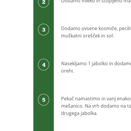
Dodamo mleko in stopljeno ma
Dodamo ovsene kosmiče, pecilni
muškatni orešček in sol.
Nasekljamo 1 jabolko in dodamo
orehi.
Pekač namastimo in vanj enak
mešanico. Na vrh dodamo na ta
drugega jabolka.