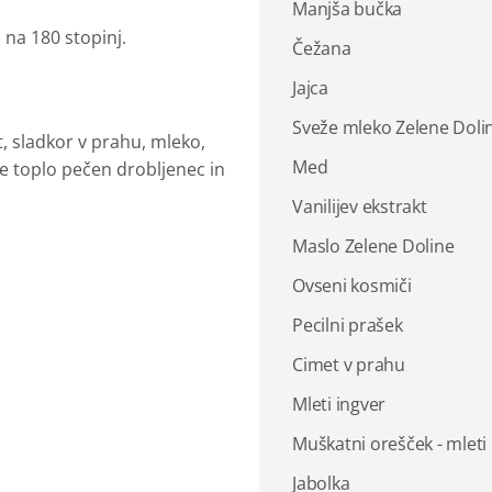
Manjša bučka
 na 180 stopinj.
Čežana
Jajca
Sveže mleko Zelene Doli
 sladkor v prahu, mleko,
Med
 še toplo pečen drobljenec in
Vanilijev ekstrakt
Maslo Zelene Doline
Ovseni kosmiči
Pecilni prašek
Cimet v prahu
Mleti ingver
Muškatni orešček - mleti
Jabolka