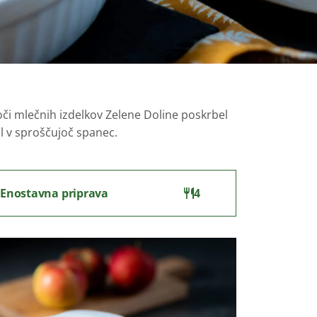
či mlečnih izdelkov Zelene Doline poskrbel
il v sproščujoč spanec.
Enostavna priprava
4