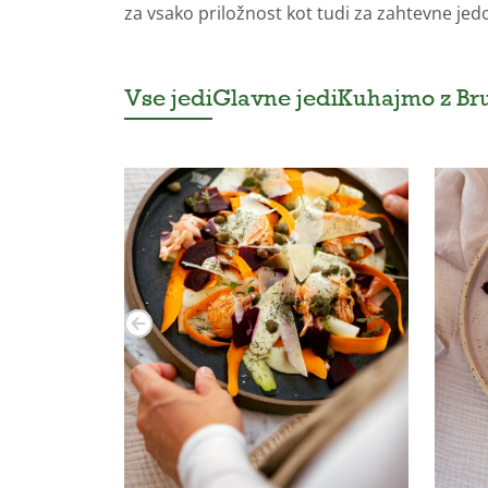
za vsako priložnost kot tudi za zahtevne jed
Vse jedi
Glavne jedi
Kuhajmo z B