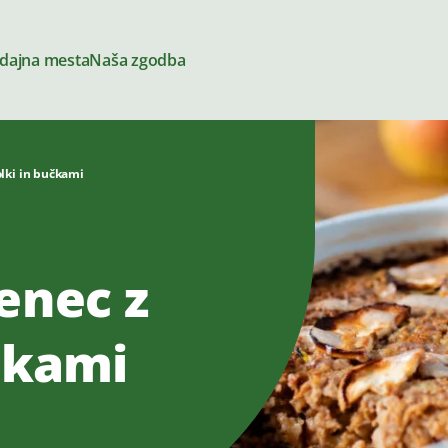
dajna mesta
Naša zgodba
olki in bučkami
Siri
enec z
čkami
amazi
Za kuhanje
ga