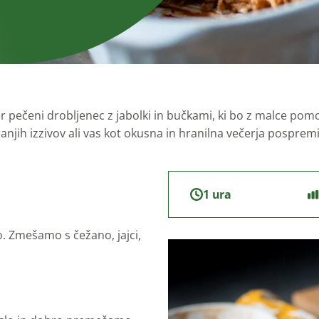
Za otroke
ečeni drobljenec z jabolki in bučkami, ki bo z malce pomo
njih izzivov ali vas kot okusna in hranilna večerja posprem
1 ura
 Zmešamo s čežano, jajci,