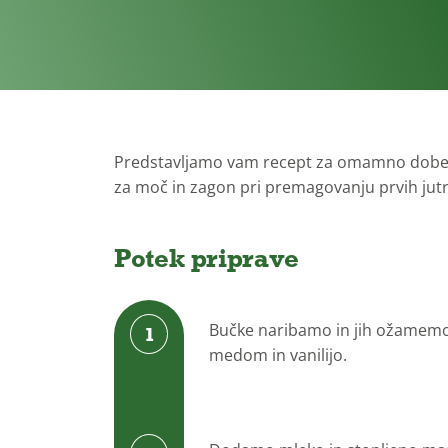
Brez laktoze
sladkorja
Predstavljamo vam recept za omamno dober p
za moč in zagon pri premagovanju prvih jutra
Potek priprave
Bučke naribamo in jih ožamemo.
medom in vanilijo.