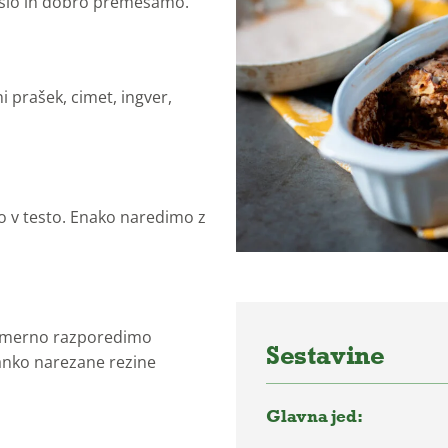
slo in dobro premešamo.
 prašek, cimet, ingver,
 v testo. Enako naredimo z
omerno razporedimo
Sestavine
nko narezane rezine
Glavna jed: