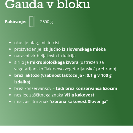
Gauda v bloku
Brez
Brez
Za
dodanega
laktoze
otroke
sladkorja
Pakiranje:
2500 g
okus je blag, mil in čist
proizveden je
izključno iz slovenskega mleka
naravni vir beljakovin in kalcija
sirilo je
mikrobiološkega izvora
(ustrezen za
vegetarijansko “lakto-ovo vegetarijansko” prehrano)
brez laktoze (vsebnost laktoze je < 0,1 g v 100 g
izdelka)
brez konzervansov
– tudi brez konzervansa lizocim
nosilec zaščitnega znaka
Višja kakovost
.
ima zaščitni znak “
izbrana kakovost Slovenija
”