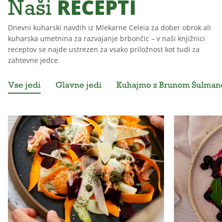
RECEPTI
Naši
Dnevni kuharski navdih iz Mlekarne Celeia za dober obrok ali
kuharska umetnina za razvajanje brbončic – v naši knjižnici
receptov se najde ustrezen za vsako priložnost kot tudi za
zahtevne jedce.
Vse jedi
Glavne jedi
Kuhajmo z Brunom Šulma