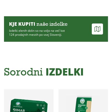
KJE KUPITI
naše izdelke
Izdelki elenih dolin so na voljo na več kot
124 prodajnih mestih po vsej Sloveniji.
IZDELKI
Sorodni