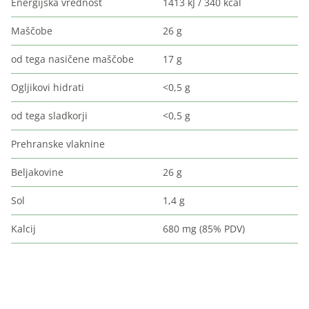
Energijska vrednost
1413 kJ / 340 kcal
Maščobe
26 g
od tega nasičene maščobe
17 g
Ogljikovi hidrati
<0,5 g
od tega sladkorji
<0,5 g
Prehranske vlaknine
Beljakovine
26 g
Sol
1,4 g
Kalcij
680 mg (85% PDV)