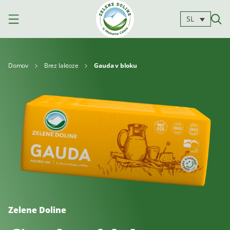
SL
Domov
Brez laktoze
Gauda v bloku
Izdelki
Mleko
Jogurti
Siri
Kajmak
Za
Deserti
in
kuhanje
namazi
Zelene Doline