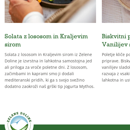
Solata z lososom in Kraljevim
Biskvitni 
sirom
Vanilijev
Solata z lososom in Kraljevim sirom iz Zelene
Poletje kliče 
Doline je izvrstna in lahkotna samostojna jed
priprave. Biskv
ali priloga za vroče poletne dni. Z lososom,
vanilijev slado
začimbami in kaprami smo ji dodali
razvaja z vsak
mediteranski pridih, ki ga s svojo svežino
lahkotna in us
dodatno zaokroži naš grški tip jogurta Mythos.