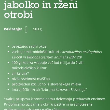
jabolko in rženi
otrobi
Pakiranje:
500 g
osvežujoč sadni okus
vsebuje mikrobiološki kulturi
Lactobacillus acidophilus
La-5® in Bifidobacterium animalis BB-12®
100 g izdelka vsebuje več kot milijardo živih
mikrobioloških kultur
vir kalcija*
nizka vsebnost maščob
proizveden izključno iz slovenskega mleka
ima zaščitni znak “izbrana kakovost Slovenija”
*Kalcij prispeva k normalnemu delovanju prebavnih encimov.
Priporočamo uživanje v okviru pestre in uravnotežene
prehrane ter zdravega načina življenja.