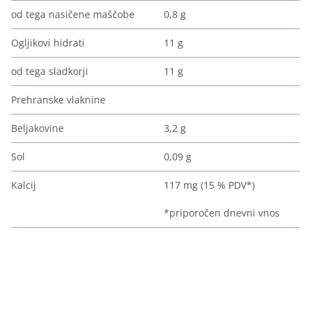
od tega nasičene maščobe
0,8 g
Ogljikovi hidrati
11 g
od tega sladkorji
11 g
Prehranske vlaknine
Beljakovine
3,2 g
Sol
0,09 g
Kalcij
117 mg (15 % PDV*)
*priporočen dnevni vnos