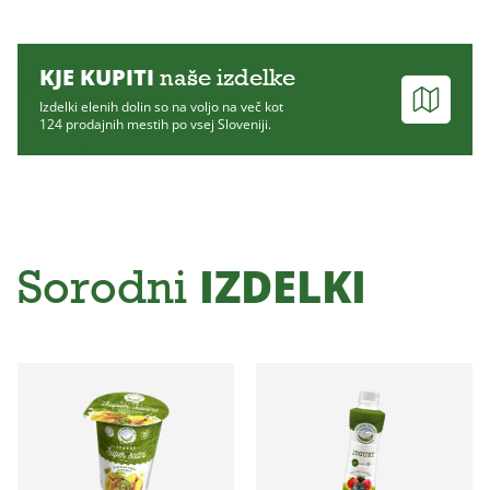
KJE KUPITI
naše izdelke
Izdelki elenih dolin so na voljo na več kot
124 prodajnih mestih po vsej Sloveniji.
IZDELKI
Sorodni