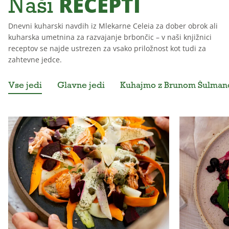
RECEPTI
Naši
Dnevni kuharski navdih iz Mlekarne Celeia za dober obrok ali
kuharska umetnina za razvajanje brbončic – v naši knjižnici
receptov se najde ustrezen za vsako priložnost kot tudi za
zahtevne jedce.
Vse jedi
Glavne jedi
Kuhajmo z Brunom Šulma