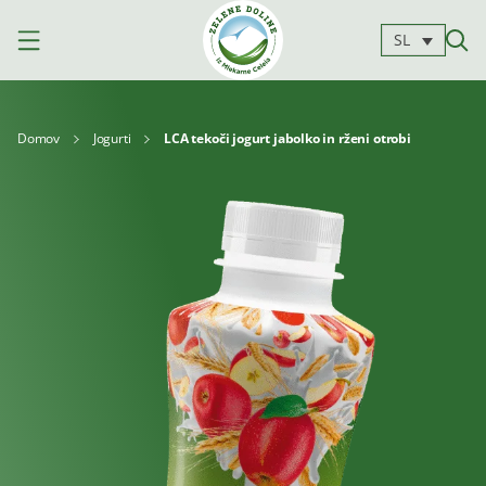
SL
Domov
Jogurti
LCA tekoči jogurt jabolko in rženi otrobi
Izdelki
Mleko
Jogurti
Siri
Kajmak
Za
Deserti
in
kuhanje
namazi