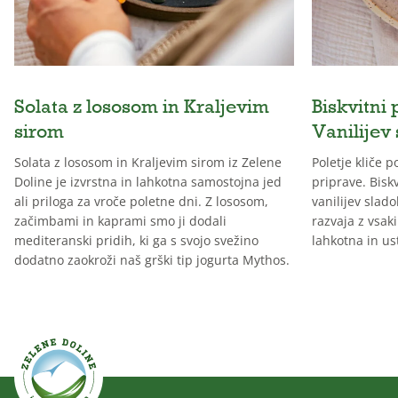
Solata z lososom in Kraljevim
Biskvitni 
sirom
Vanilijev
Solata z lososom in Kraljevim sirom iz Zelene
Poletje kliče 
Doline je izvrstna in lahkotna samostojna jed
priprave. Biskv
ali priloga za vroče poletne dni. Z lososom,
vanilijev slado
začimbami in kaprami smo ji dodali
razvaja z vsak
mediteranski pridih, ki ga s svojo svežino
lahkotna in us
dodatno zaokroži naš grški tip jogurta Mythos.