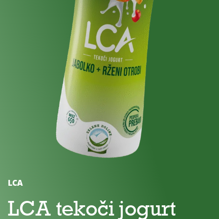
Brez
Brez
Za
dodanega
laktoze
otroke
sladkorja
LCA
LCA tekoči jogurt