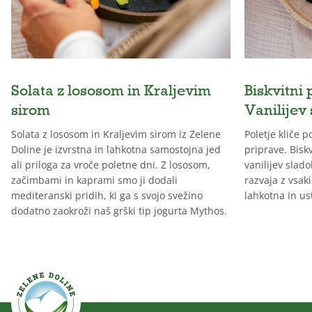
Solata z lososom in Kraljevim
Biskvitni 
sirom
Vanilijev
Solata z lososom in Kraljevim sirom iz Zelene
Poletje kliče 
Doline je izvrstna in lahkotna samostojna jed
priprave. Biskv
ali priloga za vroče poletne dni. Z lososom,
vanilijev slado
začimbami in kaprami smo ji dodali
razvaja z vsak
mediteranski pridih, ki ga s svojo svežino
lahkotna in us
dodatno zaokroži naš grški tip jogurta Mythos.