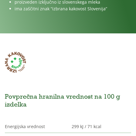
proizveden izključno iz slovenskega mleka
ima zaščitni znak “izbrana kakovost Slovenija”
Povprečna hranilna vrednost na 100 g
izdelka
Energijska vrednost
299 kJ / 71 kcal