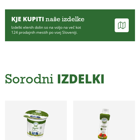
KJE KUPITI
naše izdelke
Izdelki elenih dolin so na voljo na več kot
124 prodajnih mestih po vsej Sloveniji.
IZDELKI
Sorodni