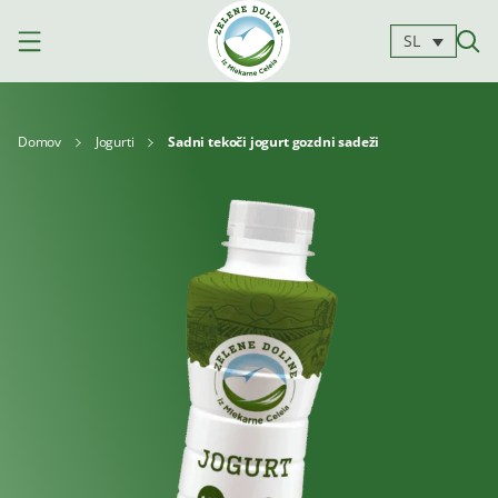
SL
Domov
Jogurti
Sadni tekoči jogurt gozdni sadeži
Izdelki
Mleko
Jogurti
Siri
Kajmak
Za
Deserti
in
kuhanje
namazi