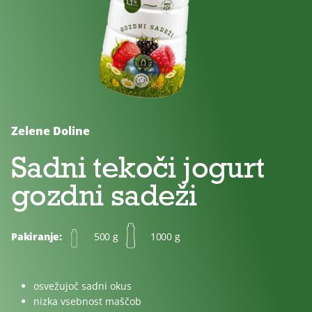
Brez
Brez
Za
dodanega
laktoze
otroke
sladkorja
Zelene Doline
Sadni tekoči jogurt
gozdni sadeži
Pakiranje:
500 g
1000 g
osvežujoč sadni okus
nizka vsebnost maščob