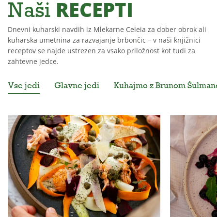
RECEPTI
Naši
Dnevni kuharski navdih iz Mlekarne Celeia za dober obrok ali
kuharska umetnina za razvajanje brbončic – v naši knjižnici
receptov se najde ustrezen za vsako priložnost kot tudi za
zahtevne jedce.
Vse jedi
Glavne jedi
Kuhajmo z Brunom Šulma