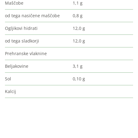
Maščobe
1,1 g
od tega nasičene maščobe
0,8 g
Ogljikovi hidrati
12,0 g
od tega sladkorji
12,0 g
Prehranske vlaknine
Beljakovine
3,1 g
Sol
0,10 g
Kalcij