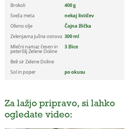
Brokoli
400 g
Sveža meta
nekaj lističev
Olivno olje
Čajna žlička
Zelenjavna jušna osnova
300 ml
Mlečni namaz česen in
3 žlice
peteršilj Zelene Doline
Beli sir Zelene Doline
Sol in poper
po okusu
Za lažjo pripravo, si lahko
ogledate video: