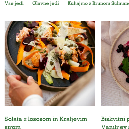
Vse jedi
Glavne jedi
Kuhajmo z Brunom Šulma
Solata z lososom in Kraljevim
Biskvitni 
sirom
Vanilijev