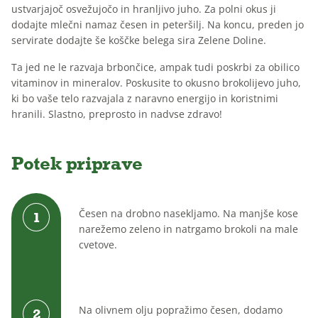
ustvarjajoč osvežujočo in hranljivo juho. Za polni okus ji
Brez
Brez
Za
dodajte mlečni namaz česen in peteršilj. Na koncu, preden jo
dodanega
laktoze
otroke
servirate dodajte še koščke belega sira Zelene Doline.
sladkorja
Ta jed ne le razvaja brbončice, ampak tudi poskrbi za obilico
vitaminov in mineralov. Poskusite to okusno brokolijevo juho,
ki bo vaše telo razvajala z naravno energijo in koristnimi
hranili. Slastno, preprosto in nadvse zdravo!
Potek priprave
Česen na drobno nasekljamo. Na manjše kose
narežemo zeleno in natrgamo brokoli na male
cvetove.
Na olivnem olju popražimo česen, dodamo