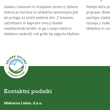
Solata z lososom in Kraljevim sirom iz Zelene
Poletje kliče 
Doline je izvrstna in lahkotna samostojna jed
priprave. Biskv
ali priloga za vroče poletne dni. Z lososom,
vanilijev slado
začimbami in kaprami smo ji dodali
razvaja z vsak
mediteranski pridih, ki ga s svojo svežino
lahkotna in us
dodatno zaokroži naš grški tip jogurta Mythos.
Kontaktni podatki
Mlekarna Celeia, d.o.o.