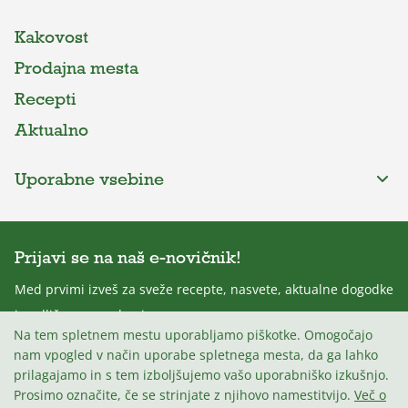
Kakovost
Prodajna mesta
Recepti
Aktualno
Uporabne vsebine
Prijavi se na naš e-novičnik!
Med prvimi izveš za sveže recepte, nasvete, aktualne dogodke
in odlične nagradne igre.
Na tem spletnem mestu uporabljamo piškotke. Omogočajo
nam vpogled v način uporabe spletnega mesta, da ga lahko
prilagajamo in s tem izboljšujemo vašo uporabniško izkušnjo.
Prosimo označite, če se strinjate z njihovo namestitvijo.
Več o
Strinjam se s
Politiko zasebnosti
.