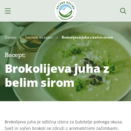
Domov
Seznam receptov
Brokolijeva juha z belim sirom
Recept:
Izdelki
Brokolijeva juha z
Mleko
Jogurti
Siri
belim sirom
Kajmak
Za
Deserti
in
kuhanje
namazi
Brokolijeva juha je odlična izbira za ljubitelje polnega okusa.
Svež in sočen brokoli se združi z aromatičnimi začimbami,