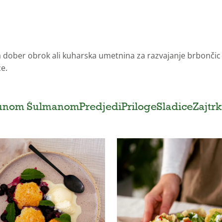
 dober obrok ali kuharska umetnina za razvajanje brbončic –
ce.
runom Šulmanom
Predjedi
Priloge
Sladice
Zajtrk