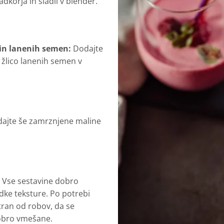
dkorja in sladil v blender.
 in lanenih semen:
Dodajte
 žlico lanenih semen v
ajte še zamrznjene maline
:
Vse sestavine dobro
adke teksture. Po potrebi
tran od robov, da se
dobro vmešane.