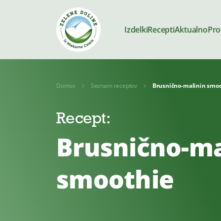
Izdelki
Recepti
Aktualno
Pro
Domov
Seznam receptov
Brusnično-malinin smo
Izdelki
Recept:
Mleko
Jogurti
Brusnično-ma
smoothie
Deserti
Kajmak in n
Brez dodane