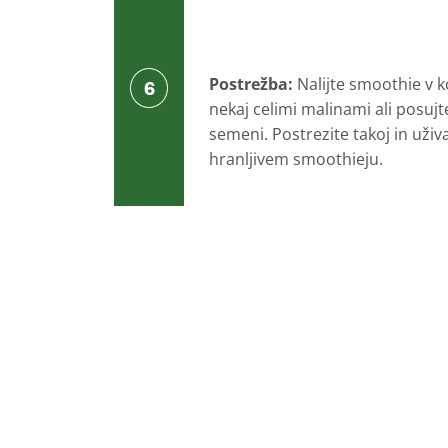
Postrežba:
Nalijte smoothie v ko
nekaj celimi malinami ali posuj
semeni. Postrezite takoj in uživ
hranljivem smoothieju.