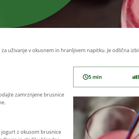
Za otroke
a uživanje v okusnem in hranljivem napitku. Je odlična izbira
5 min
odajte zamrznjene brusnice
ne.
 jogurt z okusom brusnice