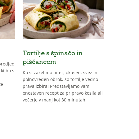
Tortilje s špinačo in
Mini peh
piščancem
predjed
Pehtranova p
 ki bo s
najbolj prilju
Ko si zaželimo hiter, okusen, svež in
praznični miz
polnovreden obrok, so tortilje vedno
ke
še več zanima
prava izbira! Predstavljamo vam
osvežimo, po
enostaven recept za pripravo kosila ali
preoblikujemo
večerje v manj kot 30 minutah.
potičke, s ka
najbližjim po
praznike.