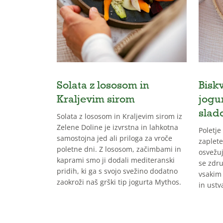
Solata z lososom in
Biskv
Kraljevim sirom
jogu
slad
Solata z lososom in Kraljevim sirom iz
Zelene Doline je izvrstna in lahkotna
Poletje
samostojna jed ali priloga za vroče
zaplete
poletne dni. Z lososom, začimbami in
osvežuj
kaprami smo ji dodali mediteranski
se zdru
pridih, ki ga s svojo svežino dodatno
vsakim 
zaokroži naš grški tip jogurta Mythos.
in ustv