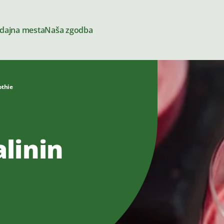
dajna mesta
Naša zgodba
othie
Siri
linin
amazi
Za kuhanje
ga