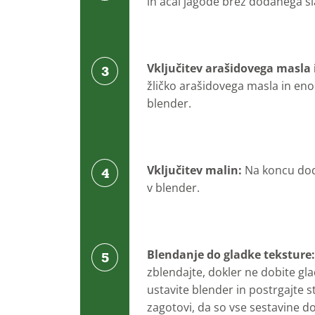
in acai jagode brez dodanega sla
Vključitev arašidovega masla
žličko arašidovega masla in eno
blender.
Vključitev malin:
Na koncu dod
v blender.
Blendanje do gladke teksture
zblendajte, dokler ne dobite gl
ustavite blender in postrgajte s
zagotovi, da so vse sestavine 