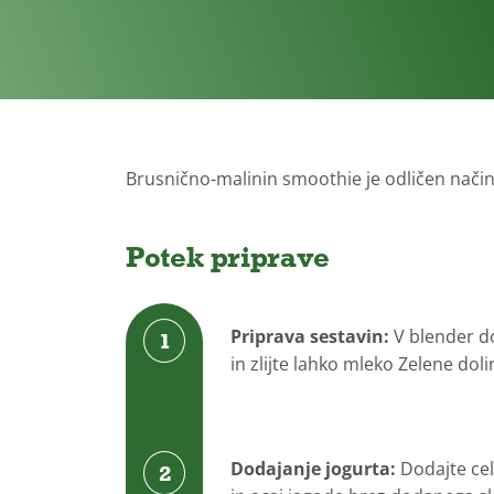
Brez laktoze
sladkorja
Brusnično-malinin smoothie je odličen način z
Potek priprave
Priprava sestavin:
V blender d
in zlijte lahko mleko Zelene doli
Dodajanje jogurta:
Dodajte cel