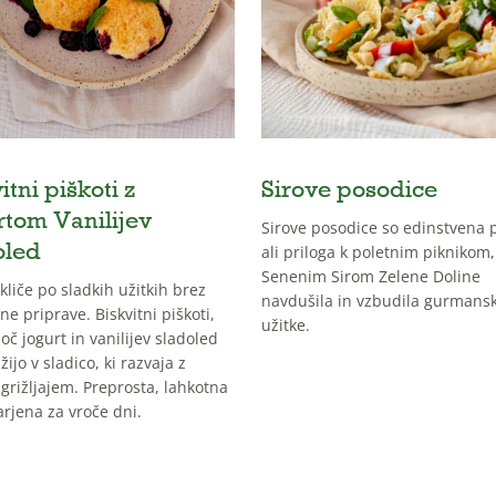
itni piškoti z
Sirove posodice
rtom Vanilijev
Sirove posodice so edinstvena 
oled
ali priloga k poletnim piknikom,
Senenim Sirom Zelene Doline
 kliče po sladkih užitkih brez
navdušila in vzbudila gurmans
ne priprave. Biskvitni piškoti,
užitke.
oč jogurt in vanilijev sladoled
žijo v sladico, ki razvaja z
grižljajem. Preprosta, lahkotna
arjena za vroče dni.