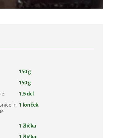
150 g
150 g
ne
1,5 dcl
snice in
1 lonček
ga
1 žlička
1 žlička