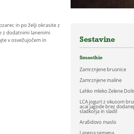
zarec in po želji okrasite z
te z dodatnimi lanenimi
Sestavine
ajte v osvežujočem in
Smoothie
Zamrznjene brusnice
Zamrznjene maline
Lahko mleko Zelene Doli
LCA jogurt z okusom bru
acai jagode brez dodane
sladkorja in sladil
Arašidovo maslo
Lanena semena