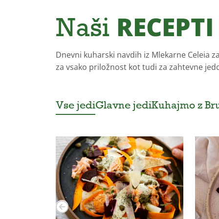
Naši
RECEPTI
Dnevni kuharski navdih iz Mlekarne Celeia za
za vsako priložnost kot tudi za zahtevne jed
Vse jedi
Glavne jedi
Kuhajmo z B