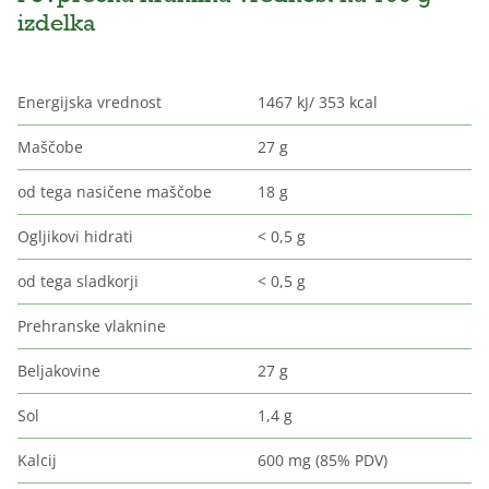
izdelka
Energijska vrednost
1467 kJ/ 353 kcal
Maščobe
27 g
od tega nasičene maščobe
18 g
Ogljikovi hidrati
< 0,5 g
od tega sladkorji
< 0,5 g
Prehranske vlaknine
Beljakovine
27 g
Sol
1,4 g
Kalcij
600 mg (85% PDV)