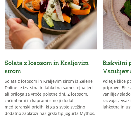
Solata z lososom in Kraljevim
Biskvitni 
sirom
Vanilijev
Solata z lososom in Kraljevim sirom iz Zelene
Poletje kliče 
Doline je izvrstna in lahkotna samostojna jed
priprave. Biskv
ali priloga za vroče poletne dni. Z lososom,
vanilijev slado
začimbami in kaprami smo ji dodali
razvaja z vsak
mediteranski pridih, ki ga s svojo svežino
lahkotna in us
dodatno zaokroži naš grški tip jogurta Mythos.