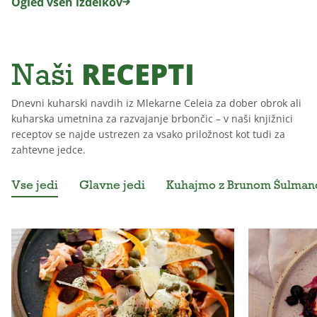
Ogled vseh izdelkov
RECEPTI
Naši
Dnevni kuharski navdih iz Mlekarne Celeia za dober obrok ali
kuharska umetnina za razvajanje brbončic – v naši knjižnici
receptov se najde ustrezen za vsako priložnost kot tudi za
zahtevne jedce.
Vse jedi
Glavne jedi
Kuhajmo z Brunom Šulma