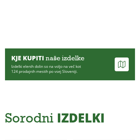
KJE KUPITI
naše izdelke
Izdelki elenih dolin so na voljo na več kot
124 prodajnih mestih po vsej Sloveniji.
IZDELKI
Sorodni