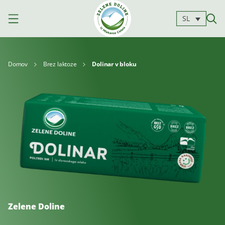
SL
Domov
Brez laktoze
Dolinar v bloku
Izdelki
Mleko
Jogurti
Siri
Kajmak
Za
Deserti
in
kuhanje
namazi
Zelene Doline