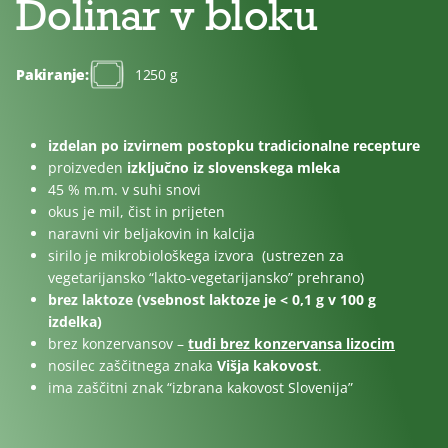
Dolinar v bloku
Brez
Brez
Za
dodanega
laktoze
otroke
sladkorja
Pakiranje:
1250 g
izdelan po izvirnem postopku tradicionalne recepture
proizveden
izključno iz slovenskega mleka
45 % m.m. v suhi snovi
okus je mil, čist in prijeten
naravni vir beljakovin in kalcija
sirilo je mikrobiološkega izvora (ustrezen za
vegetarijansko “lakto-vegetarijansko” prehrano)
brez laktoze (vsebnost laktoze je < 0,1 g v 100 g
izdelka)
brez konzervansov –
tudi brez konzervansa lizocim
nosilec zaščitnega znaka
Višja kakovost
.
ima zaščitni znak “izbrana kakovost Slovenija”