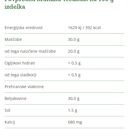
izdelka
Energijska vrednost
1629 kJ / 392 kcal
Maščobe
30,0 g
od tega nasičene maščobe
20,0 g
Ogljikovi hidrati
< 0,5 g
od tega sladkorji
< 0,5 g
Prehranske vlaknine
Beljakovine
30,0 g
Sol
1,5 g
Kalcij
680 mg