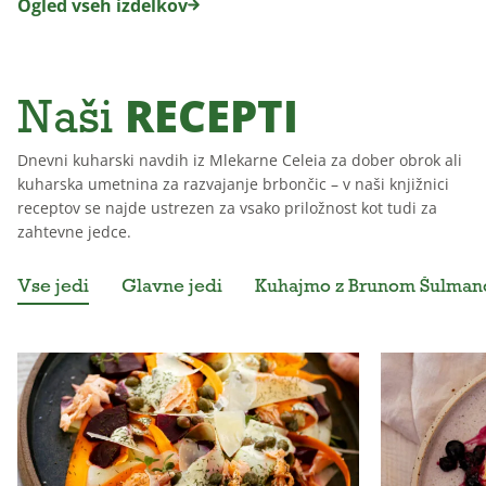
Ogled vseh izdelkov
RECEPTI
Naši
Dnevni kuharski navdih iz Mlekarne Celeia za dober obrok ali
kuharska umetnina za razvajanje brbončic – v naši knjižnici
receptov se najde ustrezen za vsako priložnost kot tudi za
zahtevne jedce.
Vse jedi
Glavne jedi
Kuhajmo z Brunom Šulma