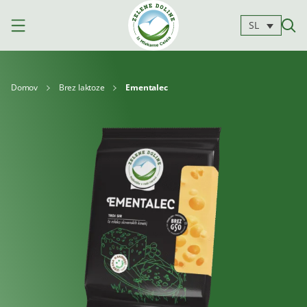
SL
Domov
Brez laktoze
Ementalec
Izdelki
Mleko
Jogurti
Siri
Kajmak
Za
Deserti
in
kuhanje
namazi