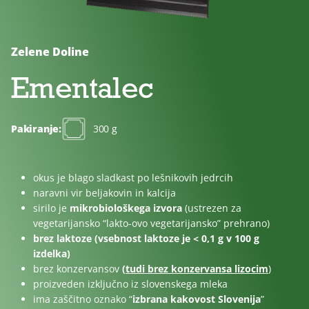
Brez
Brez
Za
dodanega
laktoze
otroke
sladkorja
Zelene Doline
Ementalec
Pakiranje:
300 g
okus je blago sladkast po lešnikovih jedrcih
naravni vir beljakovin in kalcija
sirilo je
mikrobiološkega izvora
(ustrezen za
vegetarijansko “lakto-ovo vegetarijansko” prehrano)
brez laktoze (vsebnost laktoze je < 0,1 g v 100 g
izdelka)
brez konzervansov
(
tudi brez konzervansa lizocim
)
proizveden izključno iz slovenskega mleka
ima zaščitno oznako “
izbrana kakovost Slovenija
”