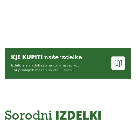
KJE KUPITI
naše izdelke
Izdelki elenih dolin so na voljo na več kot
124 prodajnih mestih po vsej Sloveniji.
IZDELKI
Sorodni