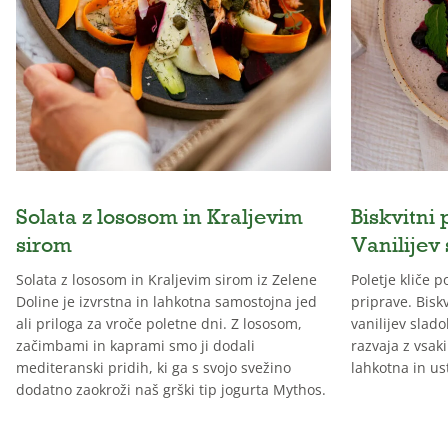
Solata z lososom in Kraljevim
Biskvitni 
sirom
Vanilijev
Solata z lososom in Kraljevim sirom iz Zelene
Poletje kliče 
Doline je izvrstna in lahkotna samostojna jed
priprave. Biskv
ali priloga za vroče poletne dni. Z lososom,
vanilijev slado
začimbami in kaprami smo ji dodali
razvaja z vsak
mediteranski pridih, ki ga s svojo svežino
lahkotna in us
dodatno zaokroži naš grški tip jogurta Mythos.