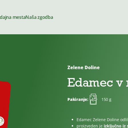
dajna mesta
Naša zgodba
Zelene Doline
Siri
Edamec v 
Pakiranje:
150 g
amazi
Za kuhanje
Edamec Zelene Doline odlik
ga
proizveden je
izključno iz