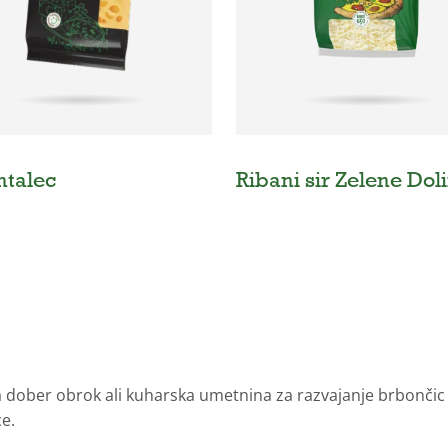
talec
Ribani sir Zelene Dol
 dober obrok ali kuharska umetnina za razvajanje brbončic –
ce.