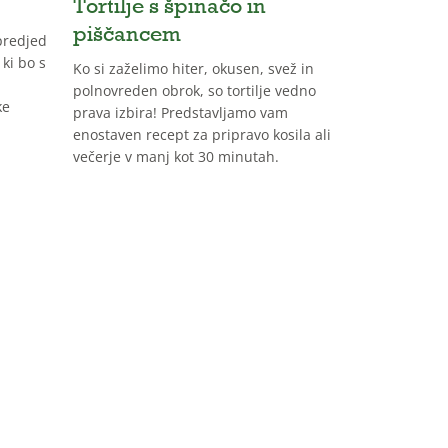
Tortilje s špinačo in
Mini peh
piščancem
predjed
Pehtranova p
 ki bo s
najbolj prilju
Ko si zaželimo hiter, okusen, svež in
praznični miz
polnovreden obrok, so tortilje vedno
ke
še več zanima
prava izbira! Predstavljamo vam
osvežimo, po
enostaven recept za pripravo kosila ali
preoblikujemo
večerje v manj kot 30 minutah.
potičke, s ka
najbližjim po
praznike.