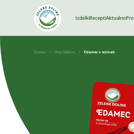
Izdelki
Recepti
Aktualno
Pro
Domov
Brez laktoze
Edamec v rezinah
Izdelki
Mleko
Jogurti
Deserti
Kajmak in n
Brez dodane