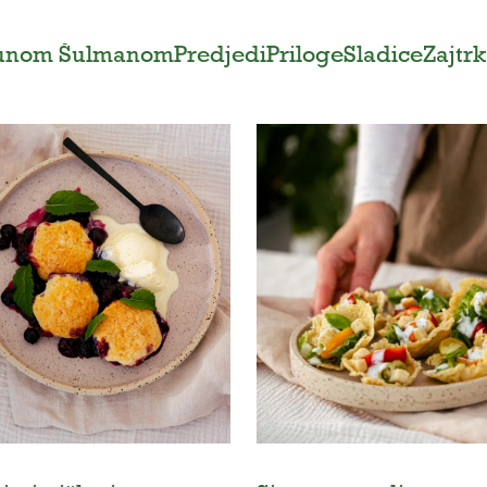
runom Šulmanom
Predjedi
Priloge
Sladice
Zajtrk