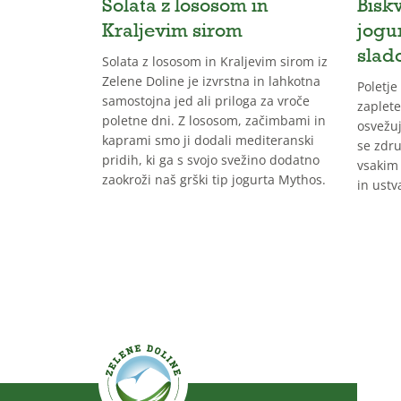
Solata z lososom in
Biskv
Kraljevim sirom
jogu
slad
Solata z lososom in Kraljevim sirom iz
Zelene Doline je izvrstna in lahkotna
Poletje
samostojna jed ali priloga za vroče
zaplete
poletne dni. Z lososom, začimbami in
osvežuj
kaprami smo ji dodali mediteranski
se zdru
pridih, ki ga s svojo svežino dodatno
vsakim 
zaokroži naš grški tip jogurta Mythos.
in ustv