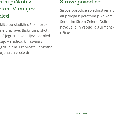
itni piškoti z
Sirove posodice
rtom Vanilijev
Sirove posodice so edinstvena 
oled
ali priloga k poletnim piknikom,
Senenim Sirom Zelene Doline
 kliče po sladkih užitkih brez
navdušila in vzbudila gurmans
ne priprave. Biskvitni piškoti,
užitke.
oč jogurt in vanilijev sladoled
žijo v sladico, ki razvaja z
grižljajem. Preprosta, lahkotna
arjena za vroče dni.