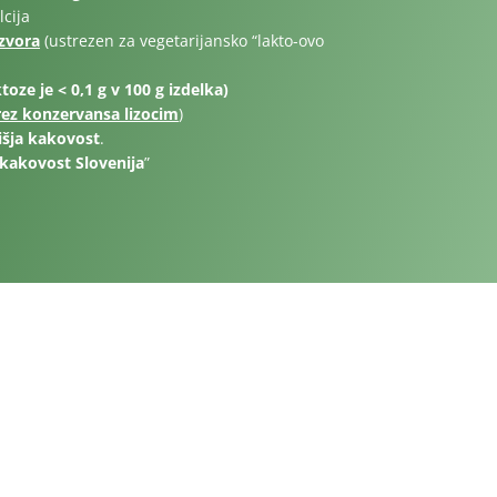
lcija
zvora
(ustrezen za vegetarijansko “lakto-ovo
oze je < 0,1 g v 100 g izdelka)
rez konzervansa lizocim
)
išja kakovost
.
 kakovost Slovenija
”