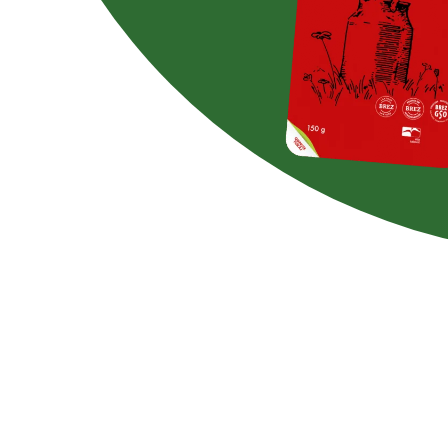
Brez laktoze
sladkorja