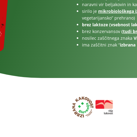
Za otroke
naravni vir beljakovin in ka
sirilo je
mikrobiološkega i
vegetarijansko” prehrano)
brez laktoze (vsebnost lakt
brez konzervansov
(
tudi b
nosilec zaščitnega znaka
V
ima zaščitni znak “
izbrana