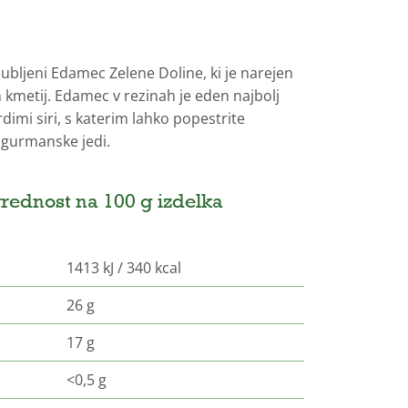
jubljeni Edamec Zelene Doline, ki je narejen
h kmetij. Edamec v rezinah je eden najbolj
dimi siri, s katerim lahko popestrite
 gurmanske jedi.
rednost na 100 g izdelka
1413 kJ / 340 kcal
26 g
17 g
<0,5 g