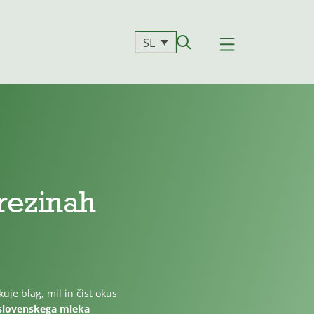
SL
rezinah
uje blag, mil in čist okus
 slovenskega mleka