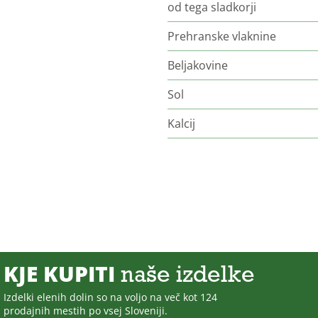
od tega sladkorji
Prehranske vlaknine
Beljakovine
Sol
Kalcij
KJE KUPITI
naše izdelke
Izdelki elenih dolin so na voljo na več kot 124
prodajnih mestih po vsej Sloveniji.