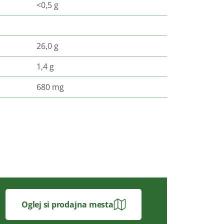
<0,5 g
26,0 g
1,4 g
680 mg
Oglej si prodajna mesta