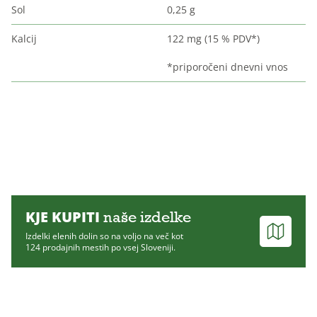
Sol
0,25 g
Kalcij
122 mg (15 % PDV*)
*priporočeni dnevni vnos
KJE KUPITI
naše izdelke
Izdelki elenih dolin so na voljo na več kot
124 prodajnih mestih po vsej Sloveniji.