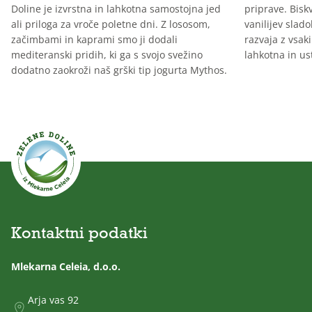
Doline je izvrstna in lahkotna samostojna jed
priprave. Biskv
ali priloga za vroče poletne dni. Z lososom,
vanilijev slado
začimbami in kaprami smo ji dodali
razvaja z vsak
mediteranski pridih, ki ga s svojo svežino
lahkotna in us
dodatno zaokroži naš grški tip jogurta Mythos.
Kontaktni podatki
Mlekarna Celeia, d.o.o.
Arja vas 92