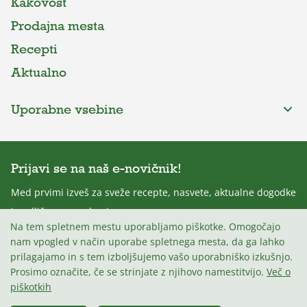
Kakovost
Prodajna mesta
Recepti
Aktualno
Uporabne vsebine
Prijavi se na naš e-novičnik!
Med prvimi izveš za sveže recepte, nasvete, aktualne dogodke
in odlične nagradne igre.
Na tem spletnem mestu uporabljamo piškotke. Omogočajo
nam vpogled v način uporabe spletnega mesta, da ga lahko
prilagajamo in s tem izboljšujemo vašo uporabniško izkušnjo.
Prosimo označite, če se strinjate z njihovo namestitvijo.
Več o
Strinjam se s
Politiko zasebnosti
.
piškotkih