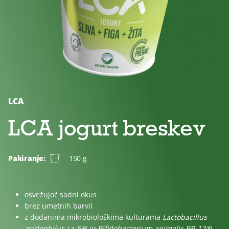
Brez
Brez
Za
dodanega
laktoze
otroke
sladkorja
LCA
LCA jogurt breskev
Pakiranje:
150 g
osvežujoč sadni okus
brez umetnih barvil
z dodanima mikrobiološkima kulturama
Lactobacillus
acidophilus La-5® in Bifidobacterium animalis BB-12®