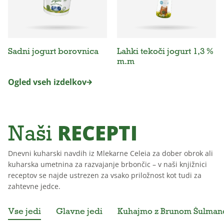
Sadni jogurt borovnica
Lahki tekoči jogurt 1,3 %
m.m
Ogled vseh izdelkov
RECEPTI
Naši
Dnevni kuharski navdih iz Mlekarne Celeia za dober obrok ali
kuharska umetnina za razvajanje brbončic – v naši knjižnici
receptov se najde ustrezen za vsako priložnost kot tudi za
zahtevne jedce.
Vse jedi
Glavne jedi
Kuhajmo z Brunom Šulma