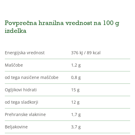
Povprečna hranilna vrednost na 100 g
izdelka
Energijska vrednost
376 kJ / 89 kcal
Maščobe
1,2 g
od tega nasičene maščobe
0,8 g
Ogljikovi hidrati
15 g
od tega sladkorji
12 g
Prehranske vlaknine
1,7 g
Beljakovine
3,7 g