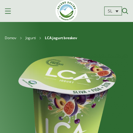
SL
Domov
Jogurti
LCA jogurt breskev
Izdelki
Mleko
Jogurti
Siri
Kajmak
Za
Deserti
in
kuhanje
namazi