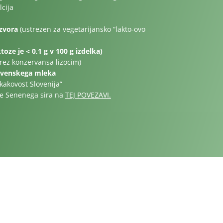
lcija
zvora
(ustrezen za vegetarijansko “lakto-ovo
oze je < 0,1 g v 100 g izdelka)
rez konzervansa lizocim)
lovenskega mleka
kakovost Slovenija”
ve Senenega sira na
TEJ POVEZAVI.