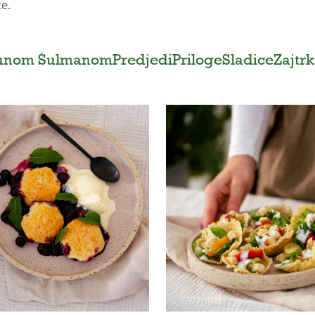
ce.
runom Šulmanom
Predjedi
Priloge
Sladice
Zajtrk