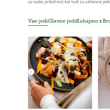
za vsako priložnost kot tudi za zahtevne jed
Vse jedi
Glavne jedi
Kuhajmo z B