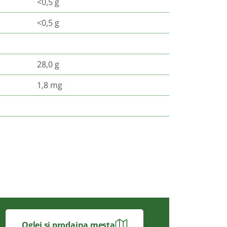
<0,5 g
<0,5 g
28,0 g
1,8 mg
Oglej si prodajna mesta