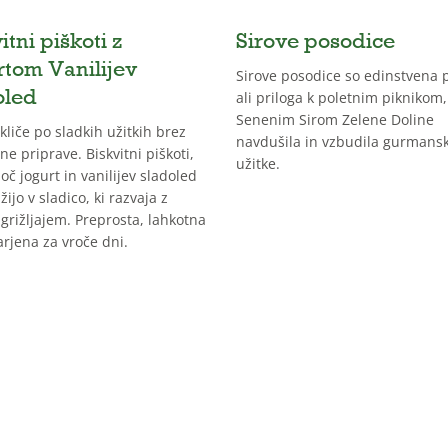
itni piškoti z
Sirove posodice
rtom Vanilijev
Sirove posodice so edinstvena 
oled
ali priloga k poletnim piknikom,
Senenim Sirom Zelene Doline
 kliče po sladkih užitkih brez
navdušila in vzbudila gurmans
ne priprave. Biskvitni piškoti,
užitke.
oč jogurt in vanilijev sladoled
žijo v sladico, ki razvaja z
grižljajem. Preprosta, lahkotna
arjena za vroče dni.