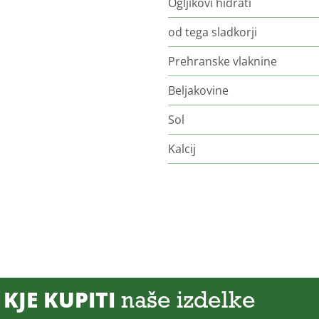
Ogljikovi hidrati
od tega sladkorji
Prehranske vlaknine
Beljakovine
Sol
Kalcij
KJE KUPITI
naše izdelke