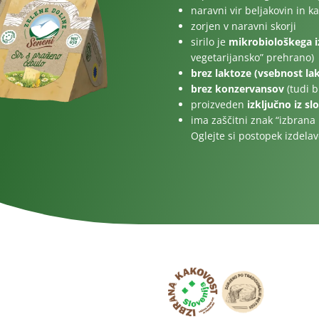
Za otroke
naravni vir beljakovin in ka
zorjen v naravni skorji
sirilo je
mikrobiološkega i
vegetarijansko” prehrano)
brez laktoze (vsebnost lakt
brez konzervansov
(tudi b
proizveden
izključno iz s
ima zaščitni znak “izbrana 
Oglejte si postopek izdela