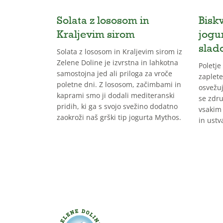
Solata z lososom in
Biskv
Kraljevim sirom
jogu
slad
Solata z lososom in Kraljevim sirom iz
Zelene Doline je izvrstna in lahkotna
Poletje
samostojna jed ali priloga za vroče
zaplete
poletne dni. Z lososom, začimbami in
osvežuj
kaprami smo ji dodali mediteranski
se zdru
pridih, ki ga s svojo svežino dodatno
vsakim 
zaokroži naš grški tip jogurta Mythos.
in ustv