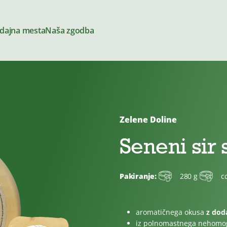
dajna mesta
Naša zgodba
Zelene Doline
Siri
Seneni sir
Pakiranje:
280 g
c
amazi
Za kuhanje
aromatičnega okusa
z dod
ga
iz polnomastnega nehomo