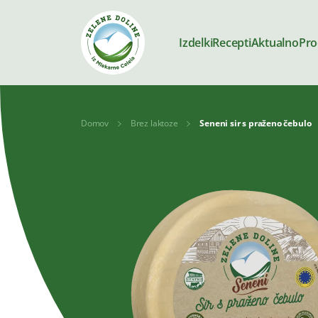
Izdelki
Recepti
Aktualno
Pro
Domov
Brez laktoze
Seneni sir s praženo čebulo
Izdelki
Mleko
Jogurti
Deserti
Kajmak in n
Brez dodane