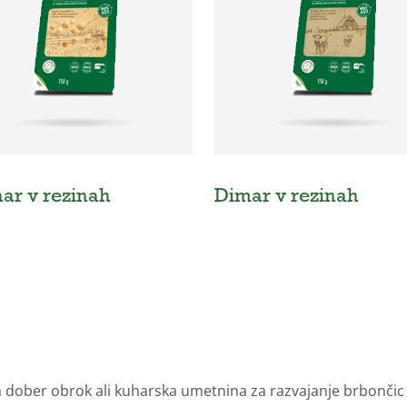
nar v rezinah
Dimar v rezinah
 dober obrok ali kuharska umetnina za razvajanje brbončic –