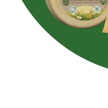
Brez laktoze
sladkorja