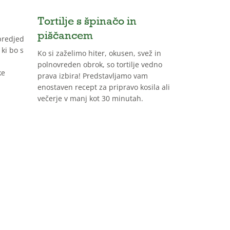
Tortilje s špinačo in
Mini peh
piščancem
predjed
Pehtranova p
 ki bo s
najbolj prilju
Ko si zaželimo hiter, okusen, svež in
praznični miz
polnovreden obrok, so tortilje vedno
ke
še več zanima
prava izbira! Predstavljamo vam
osvežimo, po
enostaven recept za pripravo kosila ali
preoblikujemo
večerje v manj kot 30 minutah.
potičke, s ka
najbližjim po
praznike.