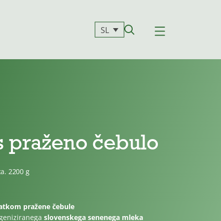
SL
 s praženo čebulo
ca. 2200 g
atkom pražene čebule
geniziranega
slovenskega senenega mleka