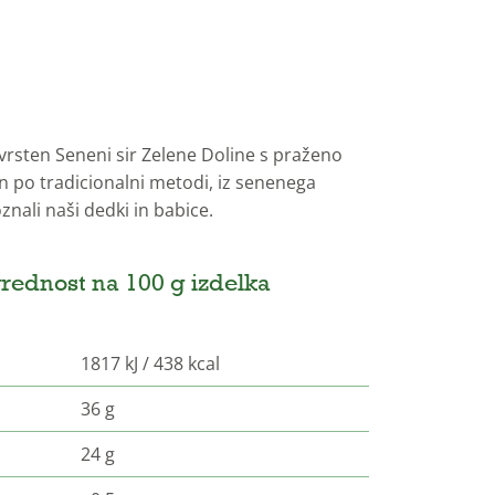
vrsten Seneni sir Zelene Doline s praženo
jen po tradicionalni metodi, iz senenega
znali naši dedki in babice.
rednost na 100 g izdelka
1817 kJ / 438 kcal
36 g
24 g