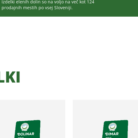
Izdelki elenih dolin so na voljo na več kot 124
prodajnih mestih po vsej Sloveniji.
LKI