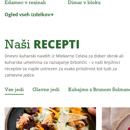
Edamec v rezinah
Dimar v bloku
Ogled vseh izdelkov
RECEPTI
Naši
Dnevni kuharski navdih iz Mlekarne Celeia za dober obrok ali
kuharska umetnina za razvajanje brbončic – v naši knjižnici
receptov se najde ustrezen za vsako priložnost kot tudi za
zahtevne jedce.
Vse jedi
Glavne jedi
Kuhajmo z Brunom Šulma