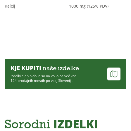
Kalcij
1000 mg (125% PDV)
KJE KUPITI
naše izdelke
Izdelki elenih dolin so na voljo na več kot
124 prodajnih mestih po vsej Sloveniji.
IZDELKI
Sorodni