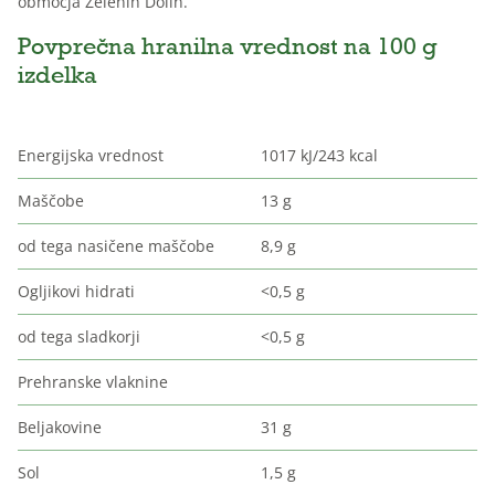
območja Zelenih Dolin.
Povprečna hranilna vrednost na 100 g
izdelka
Energijska vrednost
1017 kJ/243 kcal
Maščobe
13 g
od tega nasičene maščobe
8,9 g
Ogljikovi hidrati
<0,5 g
od tega sladkorji
<0,5 g
Prehranske vlaknine
Beljakovine
31 g
Sol
1,5 g