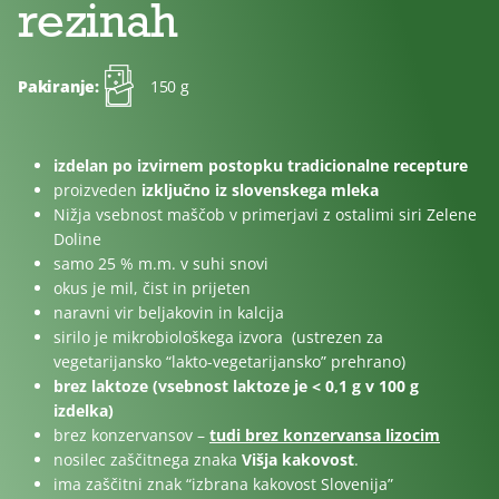
rezinah
Pakiranje:
150 g
izdelan po izvirnem postopku tradicionalne recepture
proizveden
izključno iz slovenskega mleka
Nižja vsebnost maščob v primerjavi z ostalimi siri Zelene
Doline
samo 25 % m.m. v suhi snovi
okus je mil, čist in prijeten
naravni vir beljakovin in kalcija
sirilo je mikrobiološkega izvora (ustrezen za
vegetarijansko “lakto-vegetarijansko” prehrano)
brez laktoze (vsebnost laktoze je < 0,1 g v 100 g
izdelka)
brez konzervansov –
tudi brez konzervansa lizocim
nosilec zaščitnega znaka
Višja kakovost
.
ima zaščitni znak “izbrana kakovost Slovenija”