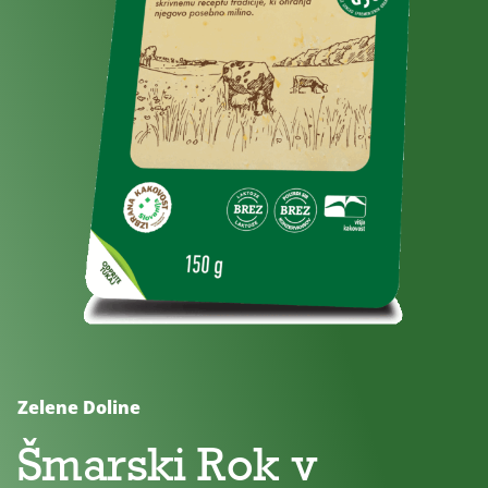
Brez
Brez
Za
dodanega
laktoze
otroke
sladkorja
Zelene Doline
Šmarski Rok v