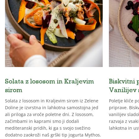
Solata z lososom in Kraljevim
Biskvitni 
sirom
Vanilijev
Solata z lososom in Kraljevim sirom iz Zelene
Poletje kliče 
Doline je izvrstna in lahkotna samostojna jed
priprave. Biskv
ali priloga za vroče poletne dni. Z lososom,
vanilijev slado
začimbami in kaprami smo ji dodali
razvaja z vsak
mediteranski pridih, ki ga s svojo svežino
lahkotna in us
dodatno zaokroži naš grški tip jogurta Mythos.