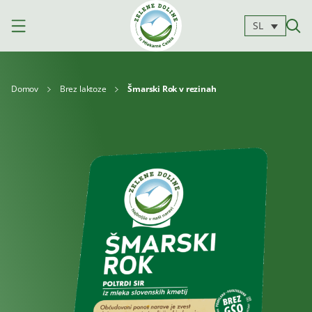
SL
Domov
Brez laktoze
Šmarski Rok v rezinah
Izdelki
Mleko
Jogurti
Siri
Kajmak
Za
Deserti
in
kuhanje
namazi